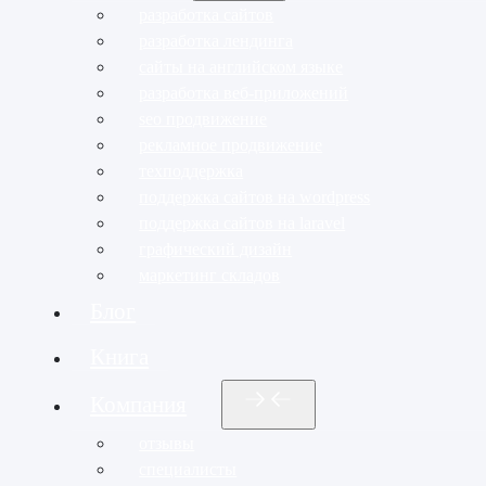
разработка сайтов
разработка лендинга
сайты на английском языке
разработка веб-приложений
seo продвижение
рекламное продвижение
техподдержка
поддержка сайтов на wordpress
поддержка сайтов на laravel
графический дизайн
маркетинг складов
Блог
Книга
Компания
отзывы
специалисты