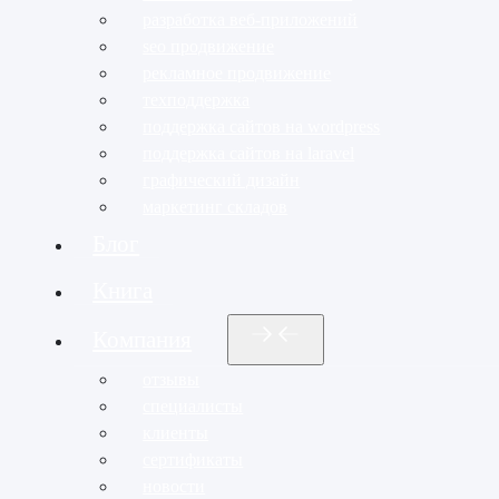
разработка веб-приложений
seo продвижение
рекламное продвижение
техподдержка
поддержка сайтов на wordpress
поддержка сайтов на laravel
графический дизайн
маркетинг складов
Блог
Книга
Компания
отзывы
специалисты
клиенты
сертификаты
новости