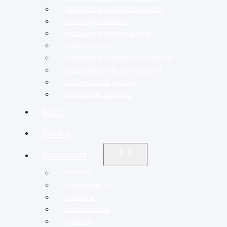
разработка веб-приложений
seo продвижение
рекламное продвижение
техподдержка
поддержка сайтов на wordpress
поддержка сайтов на laravel
графический дизайн
маркетинг складов
Блог
Книга
Компания
отзывы
специалисты
клиенты
сертификаты
новости